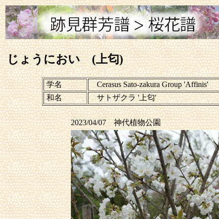
じょうにおい (上匂)
学名
Cerasus Sato-zakura Group 'Affinis'
和名
サトザクラ '上匂'
2023/04/07 神代植物公園